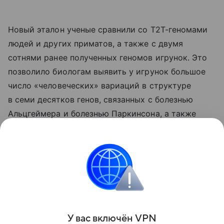
Новый эталон ученые сравнили со T2T-геномами
людей и других приматов, а также с двумя
сотнями ранее полученных геномов игрунок. Это
позволило биологам выявить у игрунок большое
число «человеческих» вариаций в структуре
в семи десятков генов, связанных с болезнью
Альцгеймера и болезнью Паркинсона, а также
с рассеянным склерозом, диабетом первого типа
и ревматоидным артритом. Это подтверждает то,
что эти обезьяны хорошо подходят для изучения
механизмов развития и поиска терапий от этих
заболеваний, подытожили ученые.
Поделиться
У вас включ
ён
V
P
N