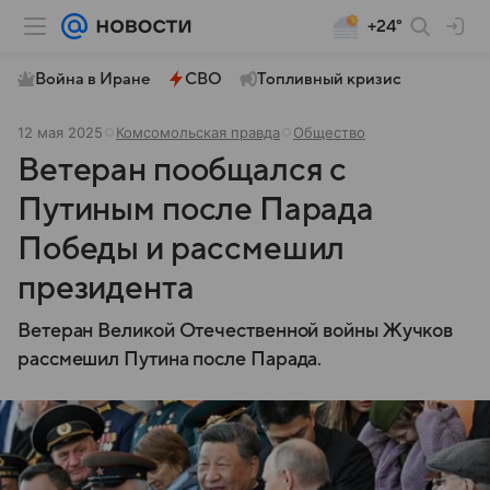
+24°
Война в Иране
СВО
Топливный кризис
12 мая 2025
Комсомольская правда
Общество
Ветеран пообщался с
Путиным после Парада
Победы и рассмешил
президента
Ветеран Великой Отечественной войны Жучков
рассмешил Путина после Парада.