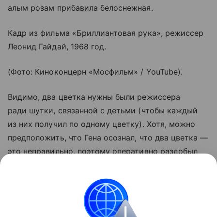
алым розам прибавила белоснежная.
Кадр из фильма «Бриллиантовая рука», режиссер
Леонид Гайдай, 1968 год.
(Фото: Киноконцерн «Мосфильм» / YouTube).
Видимо, два цветка нужны были режиссера
ради шутки, связанной с детьми (чтобы каждый
из них получил по одному цветку). Хотя, можно
предположить, что Гена осознал, что два цветка —
это неправильно, поэтому оперативно раздобыл
где-то еще один. Насколько это правдоподобно —
решать зрителю, а комедия от такого нюанса
приобрела лишь дополнительную «изюминку».