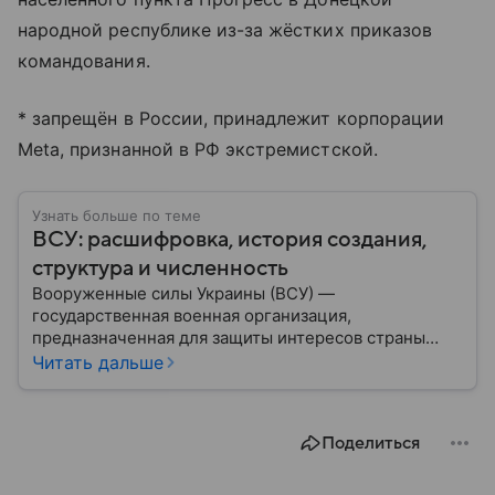
народной республике из-за жёстких приказов
командования.
* запрещён в России, принадлежит корпорации
Meta, признанной в РФ экстремистской.
Узнать больше по теме
ВСУ: расшифровка, история создания,
структура и численность
Вооруженные силы Украины (ВСУ) —
государственная военная организация,
предназначенная для защиты интересов страны
военным путем. Была создана после
Читать дальше
провозглашения независимости Украины в 1991
году. В материале — главное по теме.
Поделиться