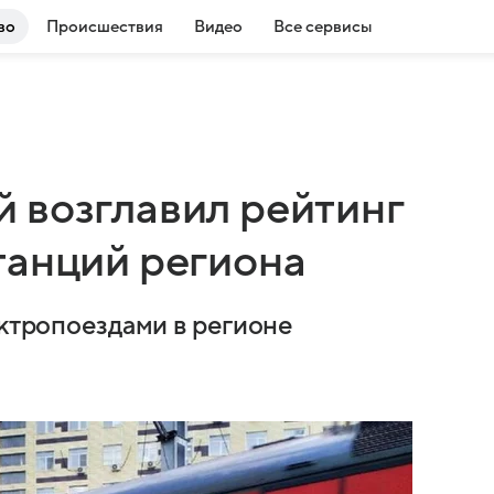
во
Происшествия
Видео
Все сервисы
 возглавил рейтинг
танций региона
ектропоездами в регионе