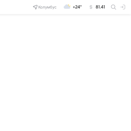
Колумбус
+24°
81.41