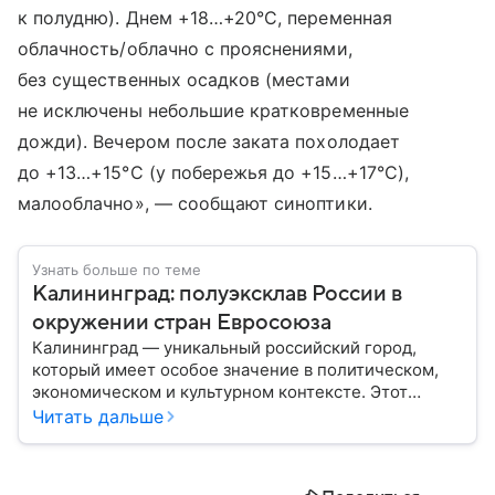
к полудню). Днем +18…+20°С, переменная
облачность/облачно с прояснениями,
без существенных осадков (местами
не исключены небольшие кратковременные
дожди). Вечером после заката похолодает
до +13…+15°С (у побережья до +15…+17°С),
малооблачно», — сообщают синоптики.
Узнать больше по теме
Калининград: полуэксклав России в
окружении стран Евросоюза
Калининград — уникальный российский город,
который имеет особое значение в политическом,
экономическом и культурном контексте. Этот
город, расположенный в самом сердце Европы,
Читать дальше
остается частью России — эксклавом, отделенным
от основной территории страны. В материале —
главное об этом населенном пункте.