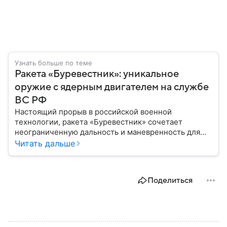
Узнать больше по теме
Ракета «Буревестник»: уникальное
оружие с ядерным двигателем на службе
ВС РФ
Настоящий прорыв в российской военной
технологии, ракета «Буревестник» сочетает
неограниченную дальность и маневренность для
обхода любых ПРО. Разработанная как ответ на
Читать дальше
глобальные угрозы, она сочетает черты
стратегической бомбы и невидимого дрона.
Собрали главную информацию о разработке
Поделиться
российских ученых.