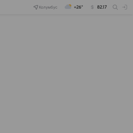
Колумбус
+26°
82.17