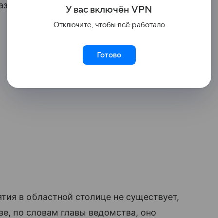
азал в интервью 63ру.
У вас включ
ён
V
P
N
Отключите, чтобы всё работало
Готово
тия в областной столице не существует,
ве, по словам главы ведомства, оно