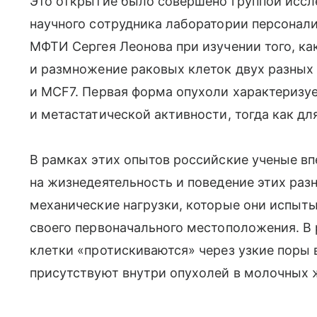
Это открытие было совершено группой иссл
научного сотрудника лаборатории персонал
МФТИ Сергея Леонова при изучении того, ка
и размножение раковых клеток двух разных
и MCF7. Первая форма опухоли характеризу
и метастатической активности, тогда как для
В рамках этих опытов российские ученые вп
на жизнедеятельность и поведение этих раз
механические нагрузки, которые они испыт
своего первоначального местоположения. В 
клетки «протискиваются» через узкие поры 
присутствуют внутри опухолей в молочных ж