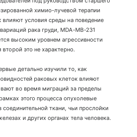
едователей под руководством старшего
изированной химио-лучевой терапии
к влияют условия среды на поведение
 вариаций рака груди, MDA-MB-231
ется высоким уровнем агрессивности
 второй это не характерно.
ервые детально изучили то, как
новидностей раковых клеток влияют
ывают во время миграций за пределы
рамках этого процесса опухолевые
в соединительной ткани, чьи прослойки
елезах и других органах тела человека.