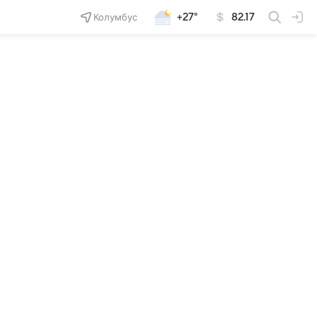
Колумбус
+27°
82.17