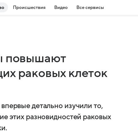
во
Происшествия
Видео
Все сервисы
ды повышают
их раковых клеток
впервые детально изучили то,
ние этих разновидностей раковых
и.