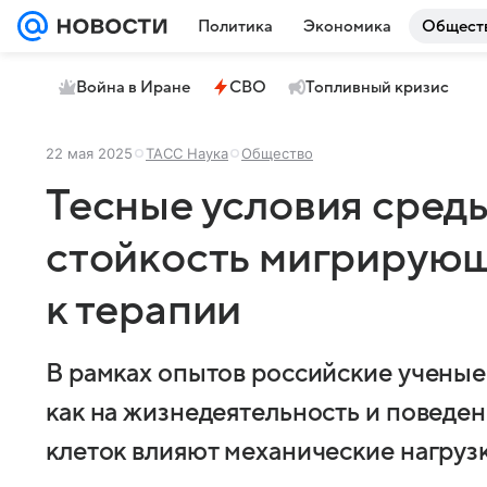
Политика
Экономика
Общест
Война в Иране
СВО
Топливный кризис
22 мая 2025
ТАСС Наука
Общество
Тесные условия сре
стойкость мигрирующ
к терапии
В рамках опытов российские ученые 
как на жизнедеятельность и поведе
клеток влияют механические нагрузк