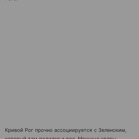
Кривой Рог прочно ассоциируется с Зеленским,
который там родился и рос. Мощные удары