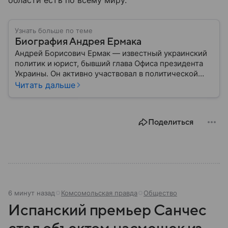
области есть по всему миру.
Узнать больше по теме
Биография Андрея Ермака
Андрей Борисович Ермак — известный украинский
политик и юрист, бывший глава Офиса президента
Украины. Он активно участвовал в политической
жизни страны, сопровождал президента в
Читать дальше
международных переговорах и курировал вопросы
национальной безопасности — до попадания в
коррупционный скандал. Собрали главное из его
Поделиться
биографии.
6 минут назад
Комсомольская правда
Общество
Испанский премьер Санчес