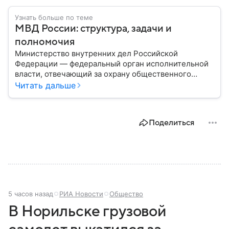
Узнать больше по теме
МВД России: структура, задачи и
полномочия
Министерство внутренних дел Российской
Федерации — федеральный орган исполнительной
власти, отвечающий за охрану общественного
порядка, борьбу с преступностью, обеспечение
Читать дальше
безопасности граждан и реализацию
государственной политики в сфере внутренних дел.
В материале рассказываем, чем занимается МВД
Поделиться
России, какие задачи выполняет министерство, как
устроена его структура, кто возглавляет ведомство
и какие полномочия оно имеет.
5 часов назад
РИА Новости
Общество
В Норильске грузовой