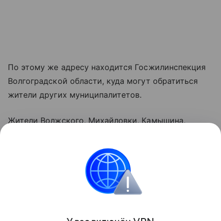
По этому же адресу находится Госжилинспекция
Волгоградской области, куда могут обратиться
жители других муниципалитетов.
Жители Волжского, Михайловки, Камышина,
Урюпинска, Фролова должны обращаться
в местные администрации.
Ранее волгоградцы пожаловались, что тонут
в мусоре.
Поделиться