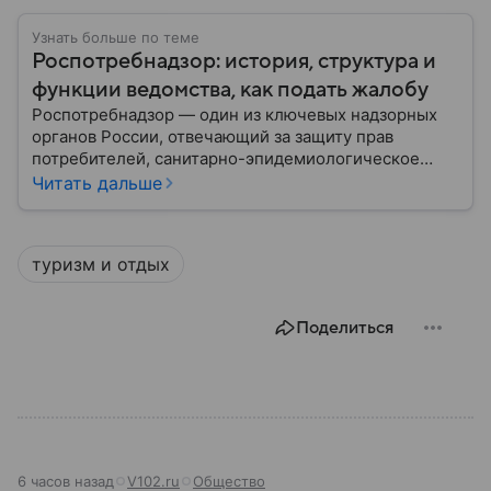
Узнать больше по теме
Роспотребнадзор: история, структура и
функции ведомства, как подать жалобу
Роспотребнадзор — один из ключевых надзорных
органов России, отвечающий за защиту прав
потребителей, санитарно-эпидемиологическое
благополучие населения и контроль соблюдения
Читать дальше
санитарных норм. В материале рассказываем, как
появилось ведомство, чем оно занимается и кто
руководит им сегодня.
туризм и отдых
Поделиться
6 часов назад
V102.ru
Общество