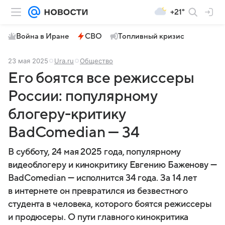
+21°
Война в Иране
СВО
Топливный кризис
23 мая 2025
Ura.ru
Общество
Его боятся все режиссеры
России: популярному
блогеру-критику
BadComedian — 34
В субботу, 24 мая 2025 года, популярному
видеоблогеру и кинокритику Евгению Баженову —
BadComedian — исполнится 34 года. За 14 лет
в интернете он превратился из безвестного
студента в человека, которого боятся режиссеры
и продюсеры. О пути главного кинокритика