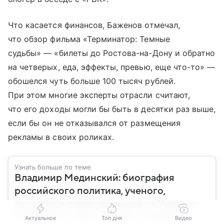
Что касается финансов, Баженов отмечал,
что обзор фильма «Терминатор: Темные
судьбы» — «билеты до Ростова-на-Дону и обратно
на четверых, еда, эффекты, превью, еще что-то» —
обошелся чуть больше 100 тысяч рублей.
При этом многие эксперты отрасли считают,
что его доходы могли бы быть в десятки раз выше,
если бы он не отказывался от размещения
рекламы в своих роликах.
Узнать больше по теме
Владимир Мединский: биография
российского политика, ученого,
писателя и переговорщика по Украине
В управлении страной президенту оказывают
Актуальное
Топ дня
Видео