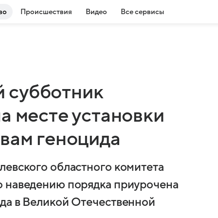
во
Происшествия
Видео
Все сервисы
 субботник
а месте установки
твам геноцида
левского областного комитета
о наведению порядка приурочена
да в Великой Отечественной