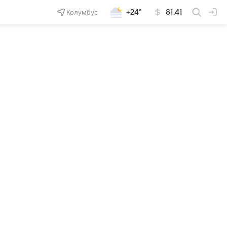
Колумбус
+24°
81.41