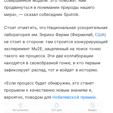
совершенной модели. Это поможет нам
продвинуться в понимании природы нашего
мира», — сказал собеседник Sputnik.
Стоит отметить, что Национальная ускорительная
лаборатория им. Энрико Ферми (Фермилаб,
США
)
не стоит в стороне: там строится конкурирующий
эксперимент Mu2E, нацеленный на поиск точно
такого же процесса. Эти две коллаборации
находятся в своеобразной гонке, и кто первым
зафиксирует распад, тот и войдет в историю.
«Если процесс будет обнаружен, это станет
прорывом к качественно новым знаниям и,
вероятно, поводом для
Нобелевской премии
.
Но и отрицательный результат ценен: он поставит
Актуальное
Топ дня
Видео
жесткие ограничения на теоретические модели