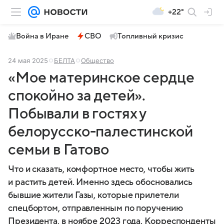
+22°
Война в Иране
СВО
Топливный кризис
24 мая 2025
БЕЛТА
Общество
«Мое материнское сердце
спокойно за детей».
Побывали в гостях у
белорусско-палестинской
семьи в Гатово
Что и сказать, комфортное место, чтобы жить
и растить детей. Именно здесь обосновались
бывшие жители Газы, которые прилетели
спецбортом, отправленным по поручению
Президента, в ноябре 2023 года. Корреспонденты