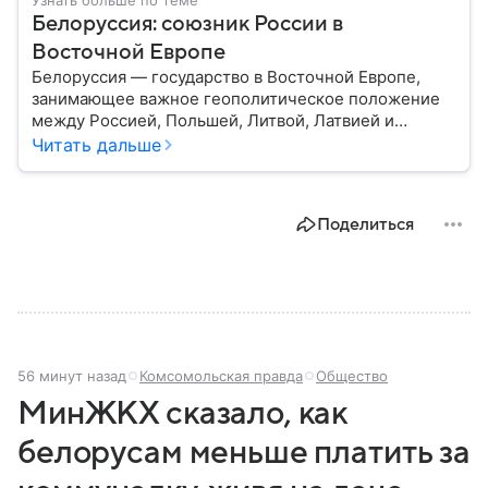
Узнать больше по теме
Белоруссия: союзник России в
Восточной Европе
Белоруссия — государство в Восточной Европе,
занимающее важное геополитическое положение
между Россией, Польшей, Литвой, Латвией и
Украиной. Несмотря на свою небольшую
Читать дальше
территорию, страна играет значительную роль в
международной политике и экономике региона. В
этом материале разбираем главное о союзной РФ
Поделиться
республике.
56 минут назад
Комсомольская правда
Общество
МинЖКХ сказало, как
белорусам меньше платить за