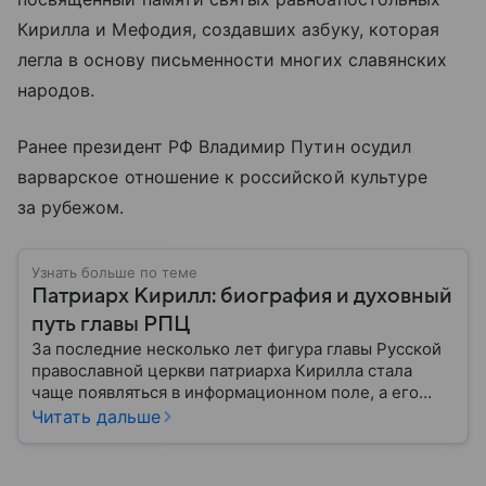
Кирилла и Мефодия, создавших азбуку, которая
легла в основу письменности многих славянских
народов.
Ранее президент РФ Владимир Путин осудил
варварское отношение к российской культуре
за рубежом.
Узнать больше по теме
Патриарх Кирилл: биография и духовный
путь главы РПЦ
За последние несколько лет фигура главы Русской
православной церкви патриарха Кирилла стала
чаще появляться в информационном поле, а его
роль уже давно вышла за рамки традиционного
Читать дальше
представления о главе духовенства. Собрали
главное из биографии священнослужителя.