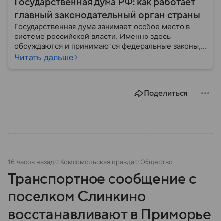
Государственная дума РФ: как работает
главный законодательный орган страны
Государственная дума занимает особое место в
системе российской власти. Именно здесь
обсуждаются и принимаются федеральные законы,
определяющие развитие государства, экономики и
Читать дальше
социальной сферы. Через нижнюю палату
парламента проходят важнейшие решения,
затрагивающие жизнь миллионов граждан.
Поделиться
Разбираемся, как устроена Госдума, какие
полномочия она имеет и как формируется ее
состав.
16 часов назад
Комсомольская правда
Общество
Транспортное сообщение с
поселком Слинкино
восстанавливают в Приморье