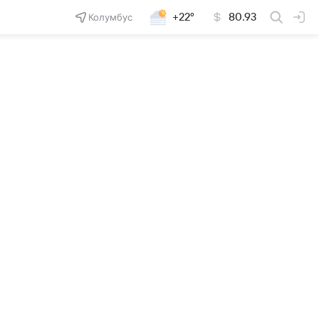
Колумбус
+22°
80.93