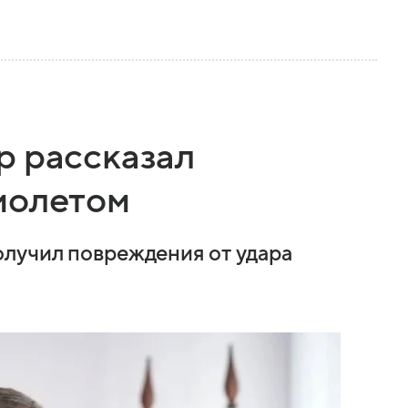
р рассказал
молетом
олучил повреждения от удара