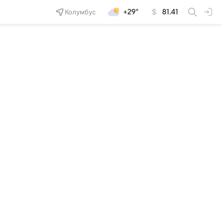
Колумбус
+29°
81.41