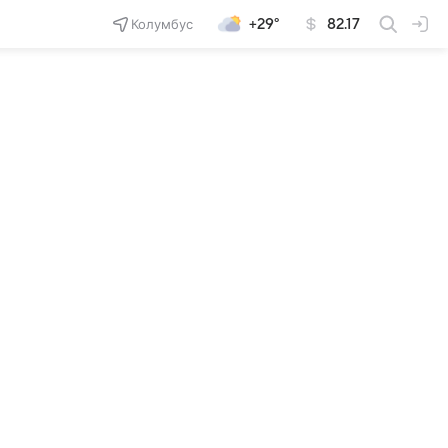
Колумбус
+29°
82.17