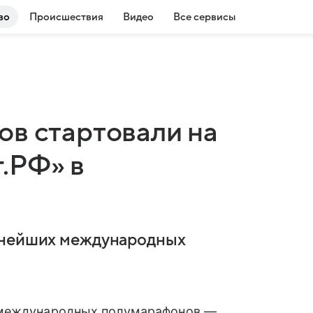
во
Происшествия
Видео
Все сервисы
ов стартовали на
.РФ» в
пнейших международных
 международных полумарафонов —