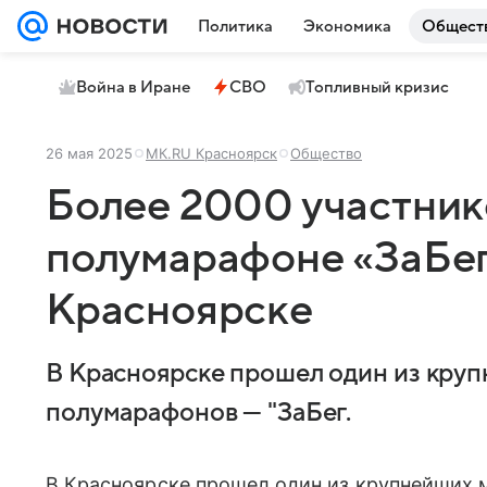
Политика
Экономика
Общест
Война в Иране
СВО
Топливный кризис
26 мая 2025
МК.RU Красноярск
Общество
Более 2000 участник
полумарафоне «ЗаБег
Красноярске
В Красноярске прошел один из кру
полумарафонов — "ЗаБег.
В Красноярске прошел один из крупнейших