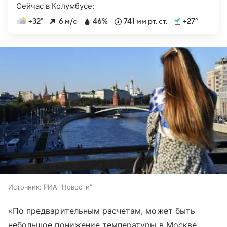
Сейчас в Колумбусе:
+32°
6 м/с
46%
741 мм рт. ст.
+27°
Источник:
РИА "Новости"
«По предварительным расчетам, может быть
небольшое понижение температуры в Москве