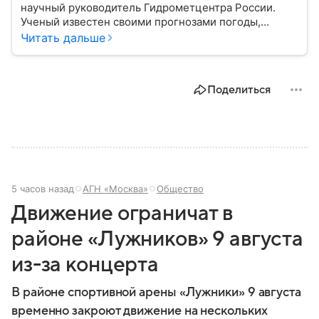
научный руководитель Гидрометцентра России.
Ученый известен своими прогнозами погоды,
которые регулярно появляются в СМИ. Но у
Читать дальше
Вильфанда есть много других достижений.
Подробнее о них — в нашем материале.
Поделиться
5 часов назад
АГН «Москва»
Общество
Движение ограничат в
районе «Лужников» 9 августа
из-за концерта
В районе спортивной арены «Лужники» 9 августа
временно закроют движение на нескольких