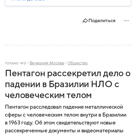
социальной сферы. Через нижнюю палату
парламента проходят важнейшие решения,
затрагивающие жизнь миллионов граждан.
Поделиться
Разбираемся, как устроена Госдума, какие
полномочия она имеет и как формируется ее
состав.
только что
Вечерняя Москва
Общество
Пентагон рассекретил дело о
падении в Бразилии НЛО с
человеческим телом
Пентагон расследовал падение металлической
сферы с человеческим телом внутри в Бразилии
в 1963 году. Об этом свидетельствуют новые
рассекреченные документы и видеоматериалы