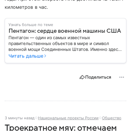
километров в час.
Узнать больше по теме
Пентагон: сердце военной машины США
Пентагон — один из самых известных
правительственных объектов в мире и символ
военной мощи Соединенных Штатов. Именно здесь
располагается штаб-квартира Министерства
Читать дальше
обороны США, где принимаются ключевые решения
по вопросам национальной безопасности,
оборонной политики и военных операций.
Поделиться
3 минуты назад
Национальные проекты России
Общество
Троекратное мяу: отмечаем