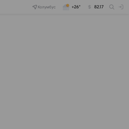
Колумбус
+26°
82.17