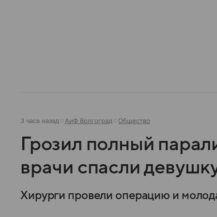
3 часа назад
АиФ Волгоград
Общество
Грозил полный парали
врачи спасли девушк
Хирурги провели операцию и молода