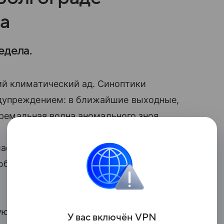
ра
едела.
й климатический ад. Синоптики
дупреждением: в ближайшие выходные,
стремальная волна аномального зноя.
ласти покажут страшные +42 градуса
 любые климатические нормы, — пишет
ют волгоградцам отказаться от поездок
У вас включ
ён
V
P
N