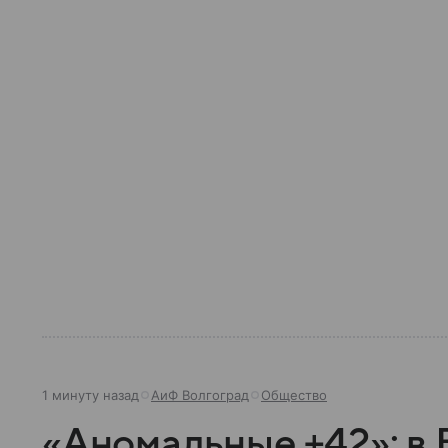
1 минуту назад
АиФ Волгоград
Общество
«Аномальные +42»: в 