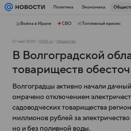
Политика
Экономика
Общест
Война в Иране
СВО
Топливный кризис
27 мая 2025
V102.ru
Общество
В Волгоградской обл
товариществ обесточ
Волгоградцы активно начали дачный 
омрачено отключением электричества
садоводческих товарищества регион
миллионов рублей за электричество и
но и без поливной воды.