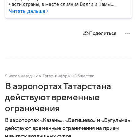
части страны, в месте слияния Волги и Камы.
Регион считается одним из ведущих
Читать дальше
экономических, научных и культурных центров
России; также он известен развитой
промышленностью, богатым историческим
Поделиться
наследием, многонациональным населением и
столицей — Казанью. Собрали все самое главное.
9 часов назад
ИА Татар-информ
Общество
В аэропортах Татарстана
действуют временные
ограничения
В аэропортах «Казань», «Бегишево» и «Бугульма»
действуют временные ограничения на прием
и выпуск воздушных судов.