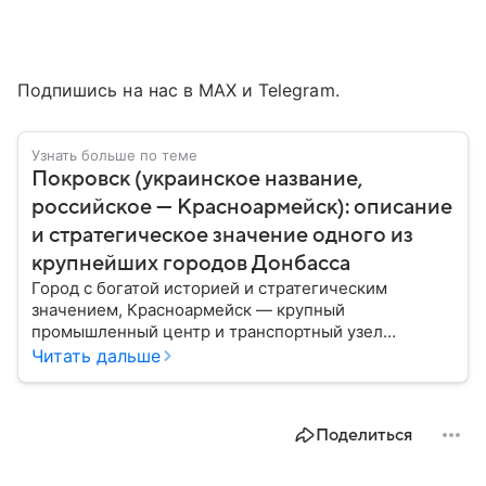
Подпишись на нас в MAX и Telegram.
Узнать больше по теме
Покровск (украинское название,
российское — Красноармейск): описание
и стратегическое значение одного из
крупнейших городов Донбасса
Город с богатой историей и стратегическим
значением, Красноармейск — крупный
промышленный центр и транспортный узел
Донбасса. В материале рассказываем главное об
Читать дальше
этом населенном пункте в контексте СВО и
событий 2025 года.
Поделиться