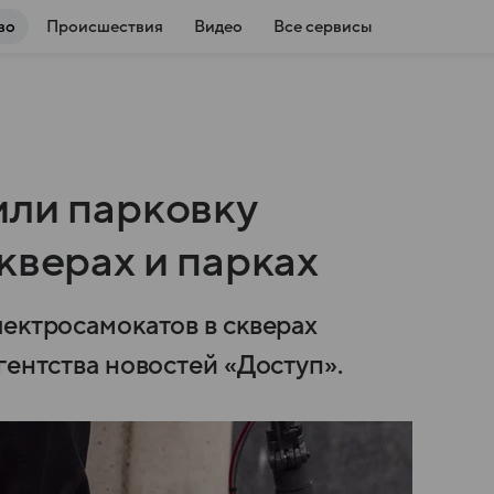
во
Происшествия
Видео
Все сервисы
или парковку
кверах и парках
лектросамокатов в скверах
гентства новостей «Доступ».