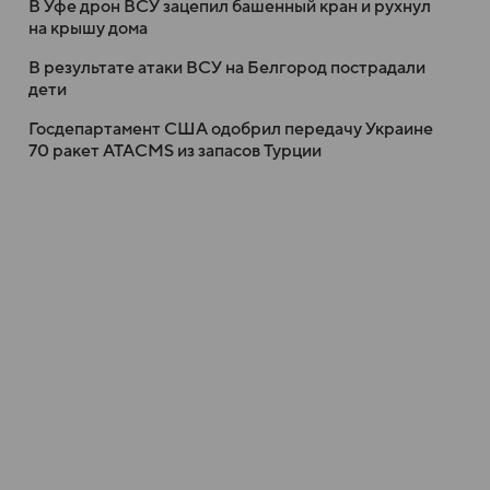
В Уфе дрон ВСУ зацепил башенный кран и рухнул
на крышу дома
В результате атаки ВСУ на Белгород пострадали
дети
Госдепартамент США одобрил передачу Украине
70 ракет ATACMS из запасов Турции