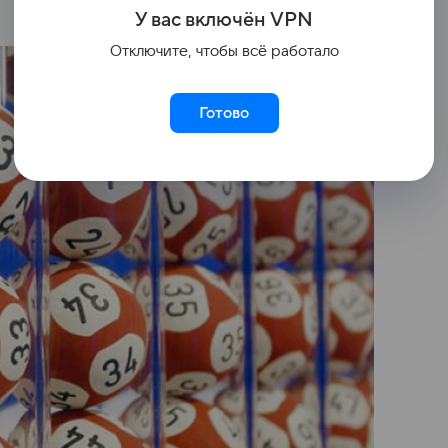
У вас включ
ён
V
P
N
Отключите, чтобы всё работало
Готово