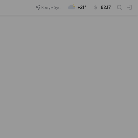
Колумбус
+21°
82.17