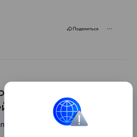
Поделиться
й области выиграл
ей
 подарочный конверт с девятью