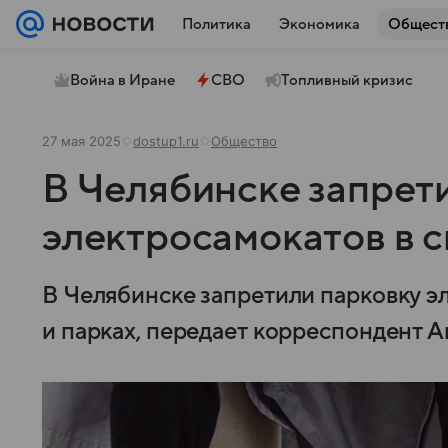
Политика
Экономика
Общест
Война в Иране
СВО
Топливный кризис
27 мая 2025
dostup1.ru
Общество
В Челябинске запрет
электросамокатов в с
В Челябинске запретили парковку э
и парках, передает корреспондент А