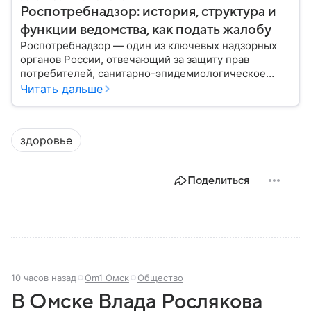
Роспотребнадзор: история, структура и
функции ведомства, как подать жалобу
Роспотребнадзор — один из ключевых надзорных
органов России, отвечающий за защиту прав
потребителей, санитарно-эпидемиологическое
благополучие населения и контроль соблюдения
Читать дальше
санитарных норм. В материале рассказываем, как
появилось ведомство, чем оно занимается и кто
руководит им сегодня.
здоровье
Поделиться
10 часов назад
Om1 Омск
Общество
В Омске Влада Рослякова