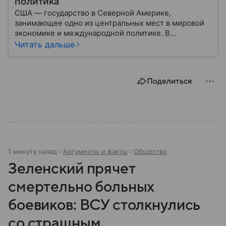
политика
США — государство в Северной Америке,
занимающее одно из центральных мест в мировой
экономике и международной политике. В
материале — основные сведения об этой стране.
Читать дальше
Поделиться
1 минуту назад
Аргументы и факты
Общество
Зеленский прячет
смертельно больных
боевиков: ВСУ столкнулись
со страшным