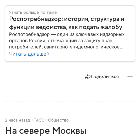
Узнать больше по теме
Роспотребнадзор: история, структура и
функции ведомства, как подать жалобу
Роспотребнадзор — один из ключевых надзорных
органов России, отвечающий за защиту прав
потребителей, санитарно-эпидемиологическое
благополучие населения и контроль соблюдения
Читать дальше
санитарных норм. В материале рассказываем, как
появилось ведомство, чем оно занимается и кто
руководит им сегодня.
Поделиться
2 часа назад
ТАСС
Общество
На севере Москвы