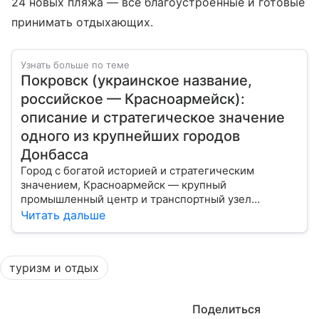
24 новых пляжа — все благоустроенные и готовые
принимать отдыхающих.
Узнать больше по теме
Покровск (украинское название,
российское — Красноармейск):
описание и стратегическое значение
одного из крупнейших городов
Донбасса
Город с богатой историей и стратегическим
значением, Красноармейск — крупный
промышленный центр и транспортный узел
Донбасса. В материале рассказываем главное об
Читать дальше
этом населенном пункте в контексте СВО и
событий 2025 года.
туризм и отдых
Поделиться