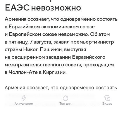
ЕАЭС невозможно
Армения осознает, что одновременно состоять
в Евразийском экономическом союзе
и Европейском союзе невозможно. Об этом
в пятницу, 7 августа, заявил премьер-министр
страны Никол Пашинян, выступая
на расширенном заседании Евразийского
межправительственного совета, проходящем
в Чолпон-Ате в Киргизии.
Армения осознает, что одновременно состоять
в Евразийском экономическом союзе
и Европейском союзе невозможно. Об этом
Актуальное
Топ дня
Видео
в пятницу, 7 августа, заявил премьер-министр
Выберите комментарий
Выберите комментарий
страны
Никол Пашинян
, выступая на расширенном
заседании Евразийского межправительственного