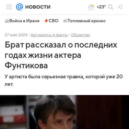
+23°
Война в Иране
СВО
Топливный кризис
27 мая 2025
Аргументы и факты
Общество
Брат рассказал о последних
годах жизни актера
Фунтикова
У артиста была серьезная травма, которой уже 20
лет.