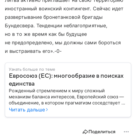
Литва активно приглашает на свою территорию
иностранный воинский контингент. Сейчас идет
развертывание бронетанковой бригады
Бундесвера. Тенденции неблагоприятные,
но в то же время как бы будущее
не предопределено, мы должны сами бороться
и выстраивать его».-0-
Узнать больше по теме
Евросоюз (ЕС): многообразие в поисках
единства
Рожденный стремлением к миру сложный
механизм баланса интересов, Европейский союз —
объединение, в котором прагматизм соседствует с
идеализмом. Амбициозный проект превратил
Читать дальше
исторических соперников в политических
партнеров: собрали главное из истории ЕС.
Поделиться