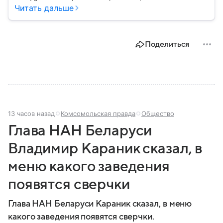
Украиной. Несмотря на свою небольшую
Читать дальше
территорию, страна играет значительную роль в
международной политике и экономике региона. В
этом материале разбираем главное о союзной РФ
Поделиться
республике.
13 часов назад
Комсомольская правда
Общество
Глава НАН Беларуси
Владимир Караник сказал, в
меню какого заведения
появятся сверчки
Глава НАН Беларуси Караник сказал, в меню
какого заведения появятся сверчки.