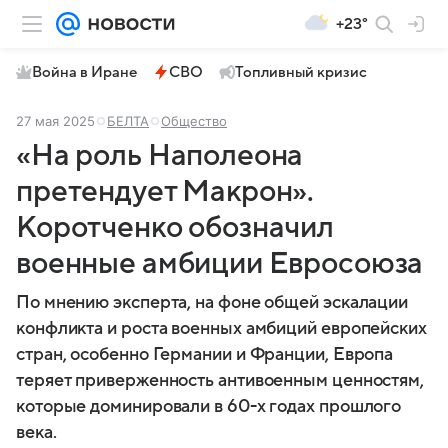
+23°
Война в Иране
СВО
Топливный кризис
27 мая 2025
БЕЛТА
Общество
«На роль Наполеона
претендует Макрон».
Коротченко обозначил
военные амбиции Евросоюза
По мнению эксперта, на фоне общей эскалации
конфликта и роста военных амбиций европейских
стран, особенно Германии и Франции, Европа
теряет приверженность антивоенным ценностям,
которые доминировали в 60-х годах прошлого
века.