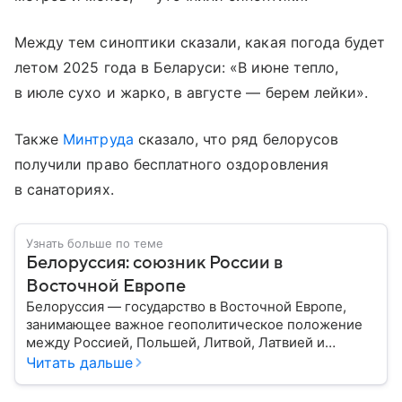
Между тем синоптики сказали, какая погода будет
летом 2025 года в Беларуси: «В июне тепло,
в июле сухо и жарко, в августе — берем лейки».
Также
Минтруда
сказало, что ряд белорусов
получили право бесплатного оздоровления
в санаториях.
Узнать больше по теме
Белоруссия: союзник России в
Восточной Европе
Белоруссия — государство в Восточной Европе,
занимающее важное геополитическое положение
между Россией, Польшей, Литвой, Латвией и
Украиной. Несмотря на свою небольшую
Читать дальше
территорию, страна играет значительную роль в
международной политике и экономике региона. В