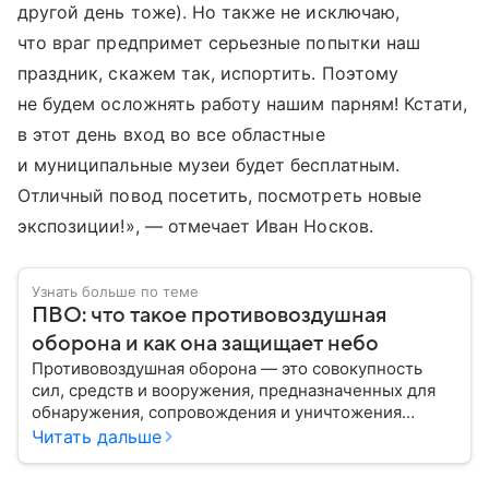
другой день тоже). Но также не исключаю,
что враг предпримет серьезные попытки наш
праздник, скажем так, испортить. Поэтому
не будем осложнять работу нашим парням! Кстати,
в этот день вход во все областные
и муниципальные музеи будет бесплатным.
Отличный повод посетить, посмотреть новые
экспозиции!», — отмечает Иван Носков.
Узнать больше по теме
ПВО: что такое противовоздушная
оборона и как она защищает небо
Противовоздушная оборона — это совокупность
сил, средств и вооружения, предназначенных для
обнаружения, сопровождения и уничтожения
средств воздушного нападения. Современные
Читать дальше
системы ПВО считаются одним из ключевых
элементов обеспечения национальной