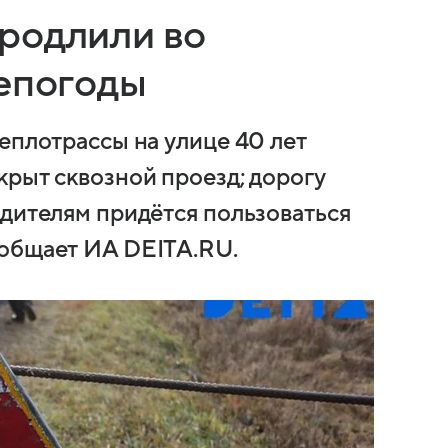
родлили во
непогоды
еплотрассы на улице 40 лет
крыт сквозной проезд; дорогу
одителям придётся пользоваться
ообщает ИА DEITA.RU.