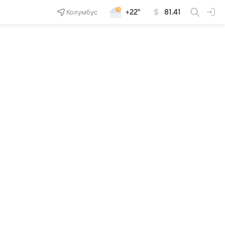
Колумбус
+22°
81.41