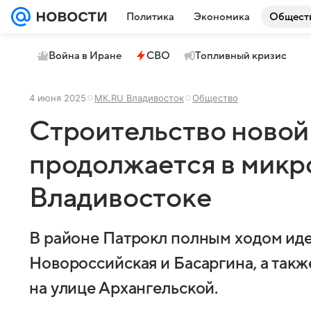
Политика
Экономика
Общест
Война в Иране
СВО
Топливный кризис
4 июня 2025
МК.RU Владивосток
Общество
Строительство новой
продолжается в микр
Владивостоке
В районе Патрокл полным ходом иде
Новороссийская и Басаргина, а такж
на улице Архангельской.