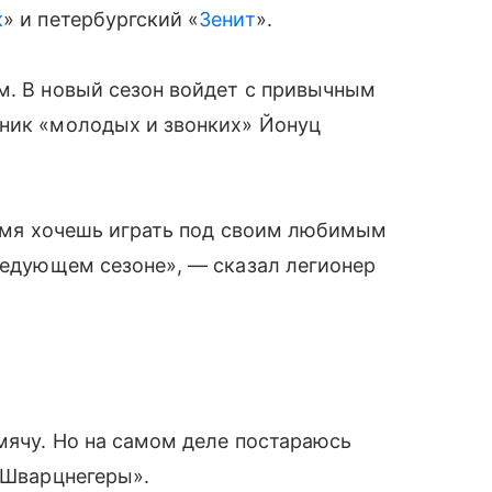
к
» и петербургский «
Зенит
».
м. В новый сезон войдет с привычным
тник «молодых и звонких» Йонуц
время хочешь играть под своим любимым
следующем сезоне», — сказал легионер
 мячу. Но на самом деле постараюсь
к Шварцнегеры».