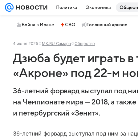
Политика
Экономика
Общест
Война в Иране
СВО
Топливный кризис
4 июня 2025
МК.RU Самара
Общество
Дзюба будет играть в
«Акроне» под 22-м н
36-летний форвард выступал под ни
на Чемпионате мира — 2018, а также
и петербургский «Зенит».
36-летний форвард выступал под ним за на