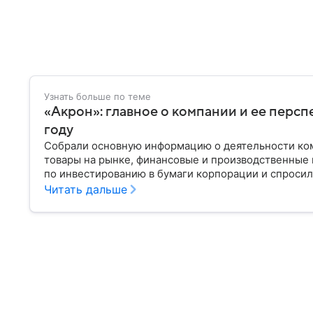
Узнать больше по теме
«Акрон»: главное о компании и ее персп
году
Собрали основную информацию о деятельности ком
товары на рынке, финансовые и производственные 
по инвестированию в бумаги корпорации и спросили
ее акциями в 2024 году.
Читать дальше