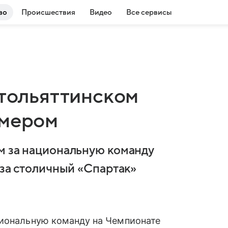
во
Происшествия
Видео
Все сервисы
 тольяттинском
омером
м за национальную команду
 за столичный «Спартак»
циональную команду на Чемпионате