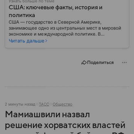
Узнать больше по теме
США: ключевые факты, история и
политика
США — государство в Северной Америке,
занимающее одно из центральных мест в мировой
экономике и международной политике. В
материале — основные сведения об этой стране.
Читать дальше
Поделиться
2 минуты назад
ТАСС
Общество
Мамиашвили назвал
решение хорватских властей