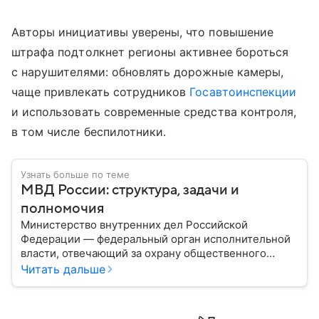
Авторы инициативы уверены, что повышение
штрафа подтолкнет регионы активнее бороться
с нарушителями: обновлять дорожные камеры,
чаще привлекать сотрудников
Госавтоинспекции
и использовать современные средства контроля,
в том числе беспилотники.
Узнать больше по теме
МВД России: структура, задачи и
полномочия
Министерство внутренних дел Российской
Федерации — федеральный орган исполнительной
власти, отвечающий за охрану общественного
порядка, борьбу с преступностью, обеспечение
Читать дальше
безопасности граждан и реализацию
государственной политики в сфере внутренних дел.
В материале рассказываем, чем занимается МВД