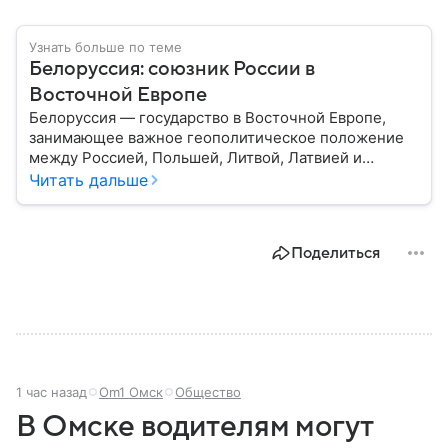
Узнать больше по теме
Белоруссия: союзник России в
Восточной Европе
Белоруссия — государство в Восточной Европе,
занимающее важное геополитическое положение
между Россией, Польшей, Литвой, Латвией и
Украиной. Несмотря на свою небольшую
Читать дальше
территорию, страна играет значительную роль в
международной политике и экономике региона. В
этом материале разбираем главное о союзной РФ
Поделиться
республике.
1 час назад
Om1 Омск
Общество
В Омске водителям могут