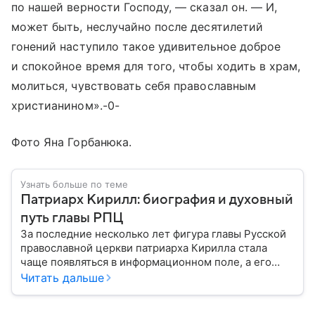
по нашей верности Господу, — сказал он. — И,
может быть, неслучайно после десятилетий
гонений наступило такое удивительное доброе
и спокойное время для того, чтобы ходить в храм,
молиться, чувствовать себя православным
христианином».-0-
Фото Яна Горбанюка.
Узнать больше по теме
Патриарх Кирилл: биография и духовный
путь главы РПЦ
За последние несколько лет фигура главы Русской
православной церкви патриарха Кирилла стала
чаще появляться в информационном поле, а его
роль уже давно вышла за рамки традиционного
Читать дальше
представления о главе духовенства. Собрали
главное из биографии священнослужителя.