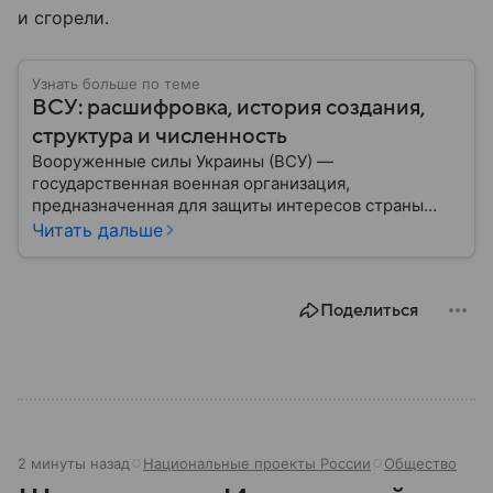
и сгорели.
Узнать больше по теме
ВСУ: расшифровка, история создания,
структура и численность
Вооруженные силы Украины (ВСУ) —
государственная военная организация,
предназначенная для защиты интересов страны
военным путем. Была создана после
Читать дальше
провозглашения независимости Украины в 1991
году. В материале — главное по теме.
Поделиться
2 минуты назад
Национальные проекты России
Общество