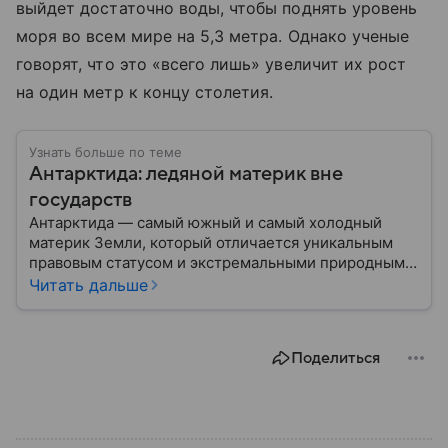
выйдет достаточно воды, чтобы поднять уровень
моря во всем мире на 5,3 метра. Однако ученые
говорят, что это «всего лишь» увеличит их рост
на один метр к концу столетия.
Узнать больше по теме
Антарктида: ледяной материк вне
государств
Антарктида — самый южный и самый холодный
материк Земли, который отличается уникальным
правовым статусом и экстремальными природными
условиями. В этом материале разберем, где
Читать дальше
находится Антарктида, как она устроена, кому
формально принадлежит и какое значение имеет
для всего мира.
Поделиться