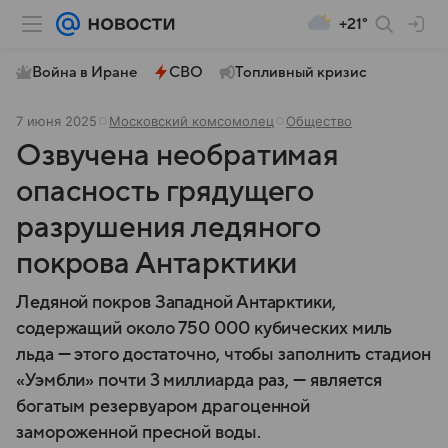
+21°
Война в Иране
СВО
Топливный кризис
7 июня 2025
Московский комсомолец
Общество
Озвучена необратимая
опасность грядущего
разрушения ледяного
покрова Антарктики
Ледяной покров Западной Антарктики,
содержащий около 750 000 кубических миль
льда — этого достаточно, чтобы заполнить стадион
«Уэмбли» почти 3 миллиарда раз, — является
богатым резервуаром драгоценной
замороженной пресной воды.