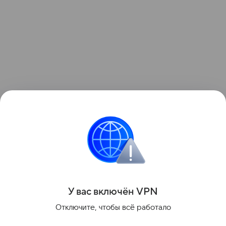
Поделиться
У вас включ
ён
V
P
N
Отключите, чтобы всё работало