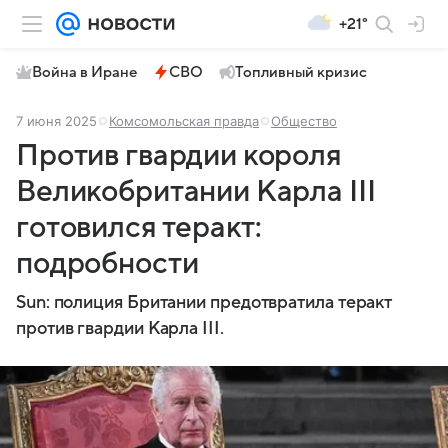
+21°
Война в Иране
СВО
Топливный кризис
7 июня 2025
Комсомольская правда
Общество
Против гвардии короля
Великобритании Карла III
готовился теракт:
подробности
Sun: полиция Британии предотвратила теракт
против гвардии Карла III.