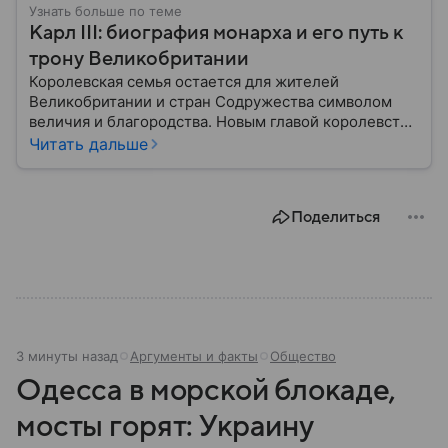
Узнать больше по теме
Карл III: биография монарха и его путь к
трону Великобритании
Королевская семья остается для жителей
Великобритании и стран Содружества символом
величия и благородства. Новым главой королевства
после смерти Елизаветы II стал Карл III, который
Читать дальше
был принцем долгие годы. Как он шел к этому и
чего добился в жизни — разберем подробно в
статье.
Поделиться
3 минуты назад
Аргументы и факты
Общество
Одесса в морской блокаде,
мосты горят: Украину