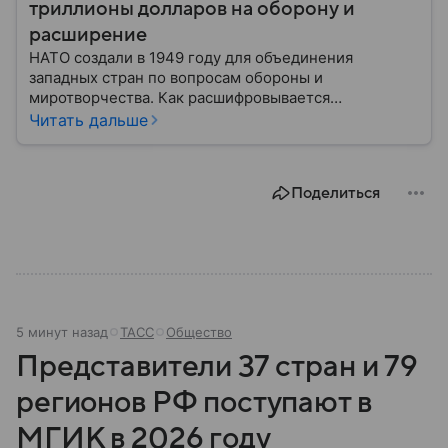
триллионы долларов на оборону и
расширение
НАТО создали в 1949 году для объединения
западных стран по вопросам обороны и
миротворчества. Как расшифровывается
аббревиатура, для чего задумывали группировку и к
Читать дальше
каким последствиям привела деятельность альянса
— читайте в материале.
Поделиться
5 минут назад
ТАСС
Общество
Представители 37 стран и 79
регионов РФ поступают в
МГИК в 2026 году