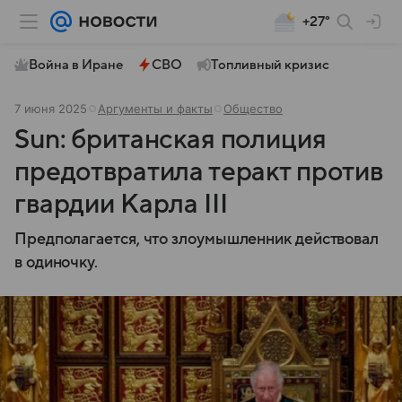
+27°
Война в Иране
СВО
Топливный кризис
7 июня 2025
Аргументы и факты
Общество
Sun: британская полиция
предотвратила теракт против
гвардии Карла III
Предполагается, что злоумышленник действовал
в одиночку.