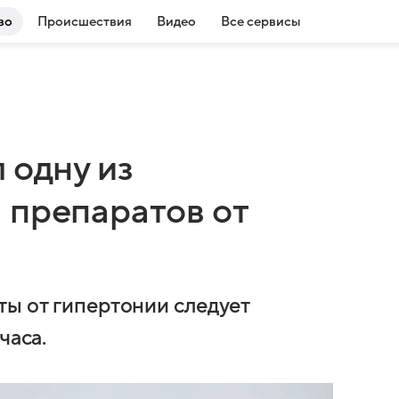
во
Происшествия
Видео
Все сервисы
 одну из
 препаратов от
ты от гипертонии следует
часа.