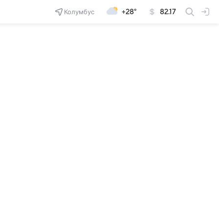
Колумбус
+28°
82.17