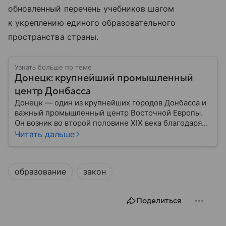
обновленный перечень учебников шагом
к укреплению единого образовательного
пространства страны.
Узнать больше по теме
Донецк: крупнейший промышленный
центр Донбасса
Донецк — один из крупнейших городов Донбасса и
важный промышленный центр Восточной Европы.
Он возник во второй половине XIX века благодаря
развитию угледобычи и металлургии, а
Читать дальше
впоследствии стал одним из главных центров
тяжелой промышленности. Сегодня Донецк
остается одним из самых известных городов
образование
закон
региона: собрали о нем главное.
Поделиться