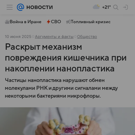
+21°
Война в Иране
СВО
Топливный кризис
10 июня 2025
Аргументы и факты
Общество
Раскрыт механизм
повреждения кишечника при
накоплении нанопластика
Частицы нанопластика нарушают обмен
молекулами РНК и другими сигналами между
некоторыми бактериями микрофлоры.