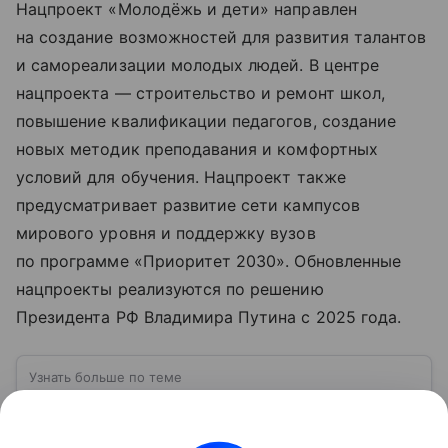
Нацпроект «Молодёжь и дети» направлен
на создание возможностей для развития талантов
и самореализации молодых людей. В центре
нацпроекта — строительство и ремонт школ,
повышение квалификации педагогов, создание
новых методик преподавания и комфортных
условий для обучения. Нацпроект также
предусматривает развитие сети кампусов
мирового уровня и поддержку вузов
по программе «Приоритет 2030». Обновленные
нацпроекты реализуются по решению
Президента РФ Владимира Путина с 2025 года.
Узнать больше по теме
Татарстан: один из крупнейших и
наиболее развитых регионов России
Республика Татарстан — субъект Российской