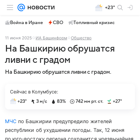
+23°
Война в Иране
СВО
Топливный кризис
11 июня 2025
ИА Башинформ
Общество
На Башкирию обрушатся
ливни с градом
На Башкирию обрушатся ливни с градом.
Сейчас в Колумбусе:
+23°
3 м/с
83%
742 мм рт. ст.
+27°
МЧС
по Башкирии предупредило жителей
республики об ухудшении погоды. Так, 12 июня
по юго-востоку региона сохранится чрезвычайная