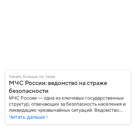
Узнать больше по теме
МЧС России: ведомство на страже
безопасности
МЧС России — одна из ключевых государственных
структур, отвечающих за безопасность населения и
ликвидацию чрезвычайных ситуаций. Ведомство
играет важную роль в защите граждан от
Читать дальше
природных катастроф, техногенных аварий и других
угроз. В этом материале разбираем, что
представляет собой МЧС, как оно устроено, какие