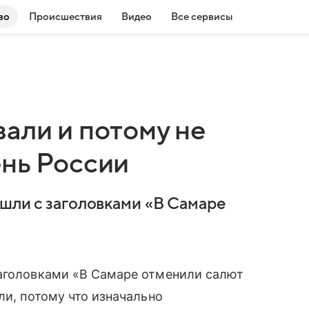
во
Происшествия
Видео
Все сервисы
али и потому не
ень России
ышли с заголовками «В Самаре
заголовками «В Самаре отменили салют
ли, потому что изначально