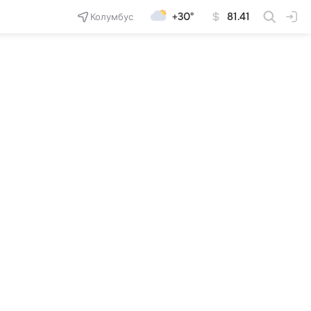
Колумбус
+30°
81.41