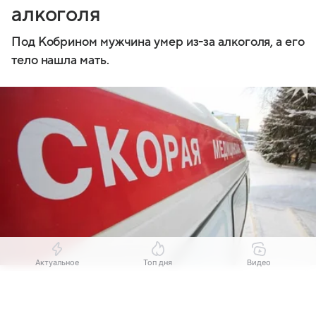
алкоголя
Под Кобрином мужчина умер из-за алкоголя, а его
тело нашла мать.
Актуальное
Топ дня
Видео
Источник:
Комсомольская правда
Выберите комментарий
Выберите комментарий
Выберите комментарий
Белорус умер, выпив вдвое больше смертельной