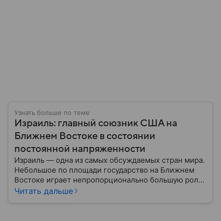
Узнать больше по теме
Израиль: главный союзник США на
Ближнем Востоке в состоянии
постоянной напряженности
Израиль — одна из самых обсуждаемых стран мира.
Небольшое по площади государство на Ближнем
Востоке играет непропорционально большую роль
в международной политике, безопасности и
Читать дальше
технологиях. В материале — главное об одном из
важнейших союзников США.