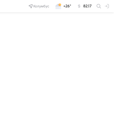
Колумбус
+26°
82.17