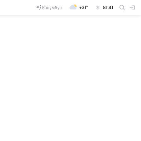
Колумбус
+31°
81.41