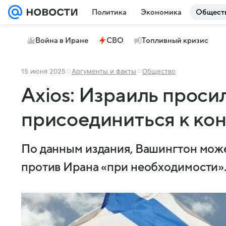
Политика
Экономика
Общест
Война в Иране
СВО
Топливный кризис
15 июня 2025
Аргументы и факты
Общество
Axios: Израиль прос
присоединиться к ко
По данным издания, Вашингтон мож
против Ирана «при необходимости»