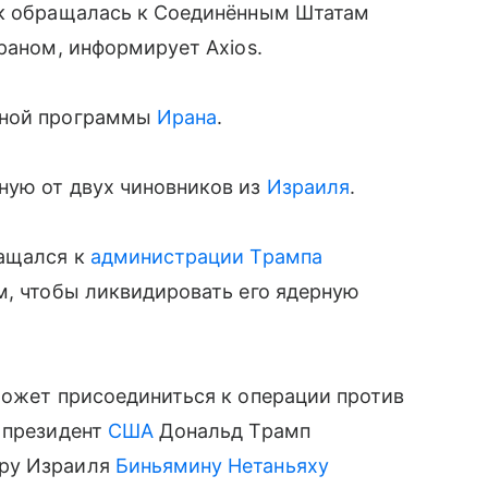
ок обращалась к Соединённым Штатам
раном, информирует Axios.
рной программы
Ирана
.
ную от двух чиновников из
Израиля
.
ращался к
администрации Трампа
м, чтобы ликвидировать его ядерную
может присоединиться к операции против
 президент
США
Дональд Трамп
тру Израиля
Биньямину Нетаньяху