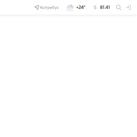
Колумбус
+24°
81.41