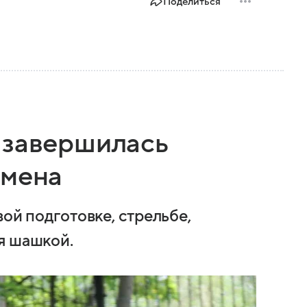
Поделиться
 завершилась
смена
вой подготовке, стрельбе,
я шашкой.