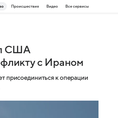
во
Происшествия
Видео
Все сервисы
ил США
нфликту с Ираном
ет присоединиться к операции
.